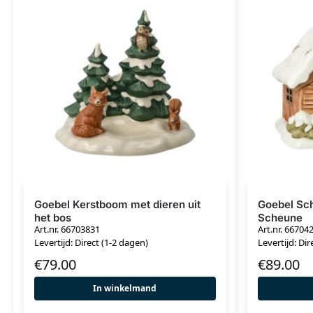
Goebel Kerstboom met dieren uit
Goebel Sch
het bos
Scheune
Art.nr. 66703831
Art.nr. 66704
Levertijd: Direct (1-2 dagen)
Levertijd: Dir
€
79.00
€
89.00
In winkelmand