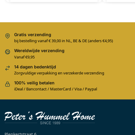
Gratis verzending
bij bestelling vanaf € 39,00 in NL, BE & DE (anders €4,95)
Wereldwijde verzending
Vanaf €9,95
14 dagen bedenktijd
Zorgvuldige verpakking en verzekerde verzending
100% veilig betalen
iDeal / Bancontact / MasterCard / Visa / Paypal
Plenkertstraat 6