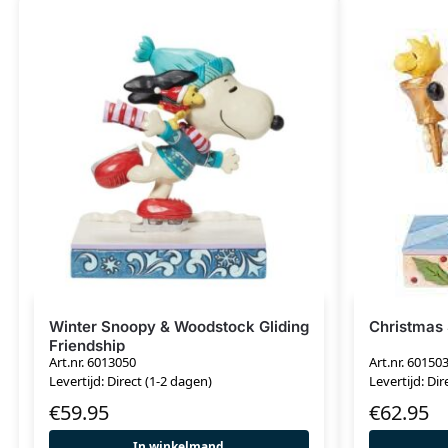
Winter Snoopy & Woodstock Gliding
Christmas
Friendship
Art.nr. 6013050
Art.nr. 60150
Levertijd: Direct (1-2 dagen)
Levertijd: Dir
€
59.95
€
62.95
In winkelmand