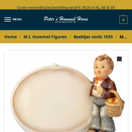
Gratis verzending bij bestelling vanaf € 39,00 in NL, BE & DE
Grote collectie in voorraad
MENU
0
Home
M.I. Hummel Figuren
Beeldjes sinds 1935
M.I. Hummel Mama’s Liebling Plaquette
/
/
/