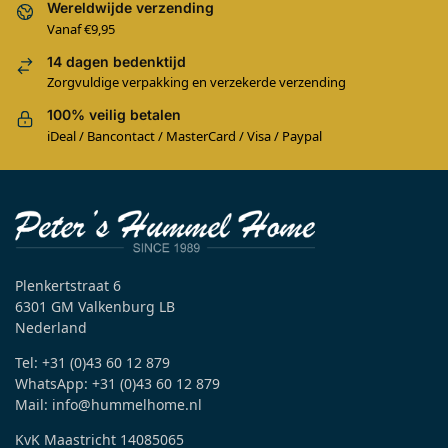
Wereldwijde verzending
Vanaf €9,95
14 dagen bedenktijd
Zorgvuldige verpakking en verzekerde verzending
100% veilig betalen
iDeal / Bancontact / MasterCard / Visa / Paypal
Plenkertstraat 6
6301 GM Valkenburg LB
Nederland
Tel: +31 (0)43 60 12 879
WhatsApp: +31 (0)43 60 12 879
Mail: info@hummelhome.nl
KvK Maastricht 14085065