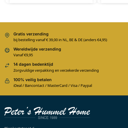
Gratis verzending
bij bestelling vanaf € 39,00 in NL, BE & DE (anders €4,95)
Wereldwijde verzending
Vanaf €9,95
14 dagen bedenktijd
Zorgvuldige verpakking en verzekerde verzending
100% veilig betalen
iDeal / Bancontact / MasterCard / Visa / Paypal