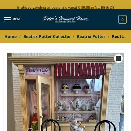
Gratis verzending bij bestelling vanaf € 39,00 in NL, BE & DE
Grote collectie in voorraad
MENU
0
Home
Beatrix Potter Collectie
Beatrix Potter
Reutter Beatrix Potter Peter’s Cafe
/
/
/