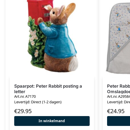
Spaarpot: Peter Rabbit posting a
Peter Rabb
letter
Omslagdo
Art.nr. A7170
Art.nr. A2958
Levertijd: Direct (1-2 dagen)
Levertijd: Dir
€
29.95
€
24.95
In winkelmand