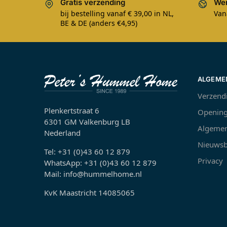
Gratis verzending
Wer
bij bestelling vanaf € 39,00 in NL,
Van
BE & DE (anders €4,95)
ALGEME
Verzend
Plenkertstraat 6
Opening
6301 GM Valkenburg LB
Algemen
Nederland
Nieuwsb
Tel: +31 (0)43 60 12 879
Privacy
WhatsApp: +31 (0)43 60 12 879
Mail: info@hummelhome.nl
KvK Maastricht 14085065