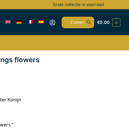
Grote collectie in voorraad
€
0.00
0
Zoeken
ings flowers
ter Konijn
owers ”