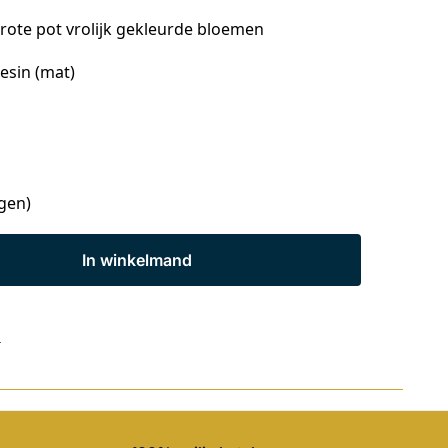
grote pot vrolijk gekleurde bloemen
Resin (mat)
agen)
In winkelmand
s