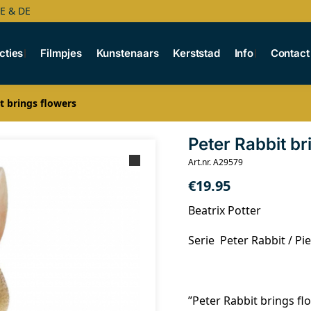
BE & DE
cties
Filmpjes
Kunstenaars
Kerststad
Info
Contact
t brings flowers
Peter Rabbit br
Art.nr. A29579
€
19.95
Beatrix Potter
Serie Peter Rabbit / Pie
”Peter Rabbit brings fl