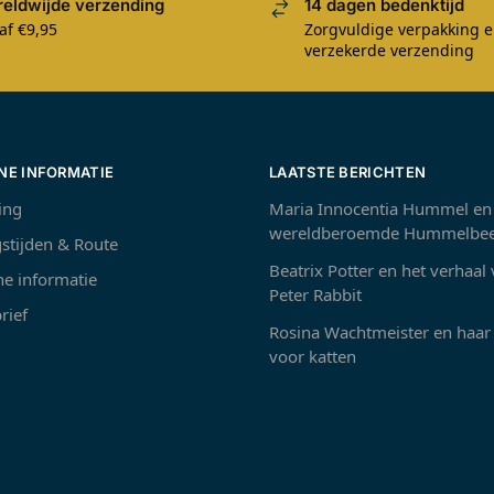
eldwijde verzending
14 dagen bedenktijd
af €9,95
Zorgvuldige verpakking 
verzekerde verzending
NE INFORMATIE
LAATSTE BERICHTEN
ing
Maria Innocentia Hummel en
wereldberoemde Hummelbee
stijden & Route
Beatrix Potter en het verhaal
e informatie
Peter Rabbit
rief
Rosina Wachtmeister en haar 
voor katten