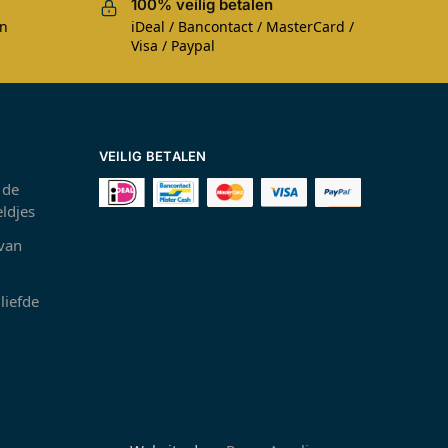
100% veilig betalen
en
iDeal / Bancontact / MasterCard /
Visa / Paypal
VEILIG BETALEN
 de
ldjes
 van
liefde