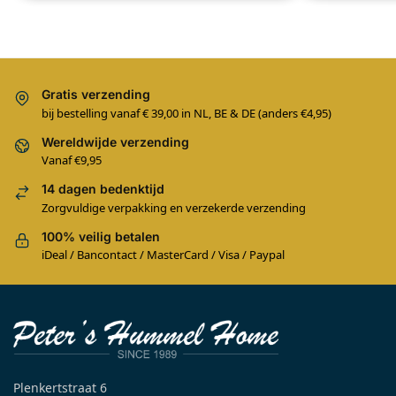
Gratis verzending
bij bestelling vanaf € 39,00 in NL, BE & DE (anders €4,95)
Wereldwijde verzending
Vanaf €9,95
14 dagen bedenktijd
Zorgvuldige verpakking en verzekerde verzending
100% veilig betalen
iDeal / Bancontact / MasterCard / Visa / Paypal
Plenkertstraat 6