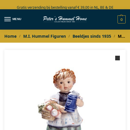
Gratis verzending bij bestelling vanaf € 39,00 in NL, BE & DE
Grote collectie in voorraad
MENU
0
Home
M.I. Hummel Figuren
Beeldjes sinds 1935
M.I. Hummel Oktoberfest A Schmankerl für di
/
/
/