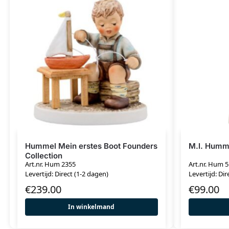
Hummel Mein erstes Boot Founders
M.I. Humme
Collection
Art.nr. Hum 2355
Art.nr. Hum 5
Levertijd: Direct (1-2 dagen)
Levertijd: Dir
€
239.00
€
99.00
In winkelmand