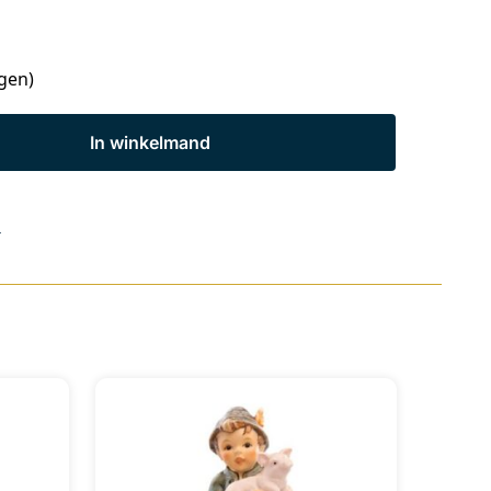
agen)
In winkelmand
s