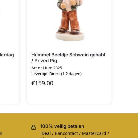
derdag
Hummel Beeldje Schwein gehabt
/ Prized Pig
Art.nr. Hum 2325
Levertijd: Direct (1-2 dagen)
€
159.00
100% veilig betalen
en
iDeal / Bancontact / MasterCard /