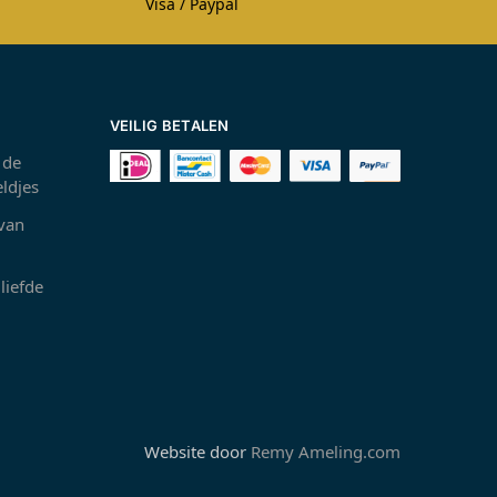
Visa / Paypal
VEILIG BETALEN
 de
ldjes
 van
liefde
Website door
Remy Ameling.com