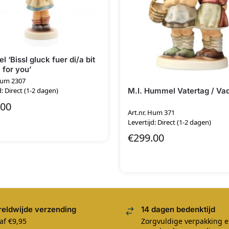
 ‘Bissl gluck fuer di/a bit
 for you’
 Hum 2307
M.I. Hummel Vatertag / Va
d: Direct (1-2 dagen)
.00
Art.nr. Hum 371
Levertijd: Direct (1-2 dagen)
€
299.00
eldwijde verzending
14 dagen bedenktijd
af €9,95
Zorgvuldige verpakking 