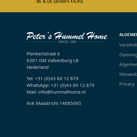
BE & DE (anders €4,95)
ALGEME
Verzend
Plenkertstraat 6
Opening
6301 GM Valkenburg LB
Algemen
Nederland
Nieuwsb
Tel: +31 (0)43 60 12 879
Privacy
WhatsApp: +31 (0)43 60 12 879
Mail: info@hummelhome.nl
KvK Maastricht 14085065