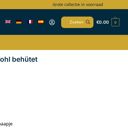
Grote collectie in voorraad
€
0.00
0
Zoeken
ohl behütet
haapje