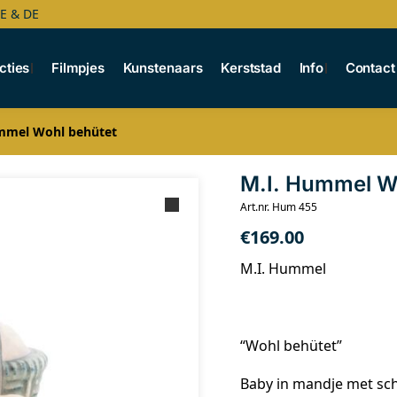
BE & DE
cties
Filmpjes
Kunstenaars
Kerststad
Info
Contact
mmel Wohl behütet
M.I. Hummel W
Art.nr. Hum 455
€
169.00
M.I. Hummel
“Wohl behütet”
Baby in mandje met sc