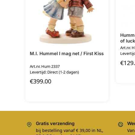
Hummel
of luck
Art.nr.
M.I. Hummel I mag net / First Kiss
Levertij
€
129
Art.nr. Hum 2337
Levertijd: Direct (1-2 dagen)
€
399.00
Gratis verzending
Wer
bij bestelling vanaf € 39,00 in NL,
Van