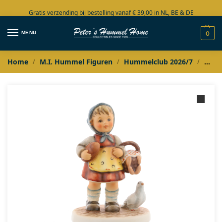
Gratis verzending bij bestelling vanaf € 39,00 in NL, BE & DE
Grote collectie in voorraad
MENU
0
Home
M.I. Hummel Figuren
Hummelclub 2026/7
Humm
/
/
/