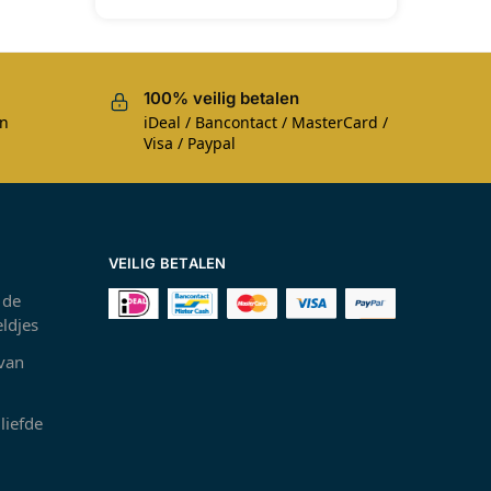
100% veilig betalen
en
iDeal / Bancontact / MasterCard /
Visa / Paypal
VEILIG BETALEN
 de
ldjes
 van
liefde