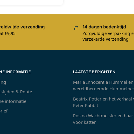
eldwijde verzending
14 dagen bedenktijd
af €9,95
Zorgvuldige verpakking 
verzekerde verzending
NE INFORMATIE
LAATSTE BERICHTEN
ing
Maria Innocentia Hummel en
wereldberoemde Hummelbee
stijden & Route
Beatrix Potter en het verhaal
e informatie
Peter Rabbit
rief
Rosina Wachtmeister en haar 
voor katten