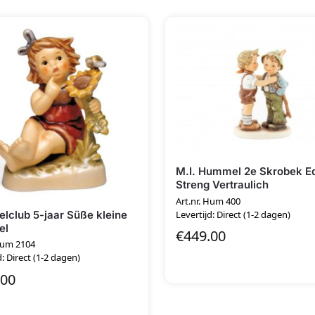
M.I. Hummel 2e Skrobek Ed
Streng Vertraulich
Art.nr. Hum 400
club 5-jaar Süße kleine
Levertijd: Direct (1-2 dagen)
el
€
449.00
 Hum 2104
d: Direct (1-2 dagen)
.00