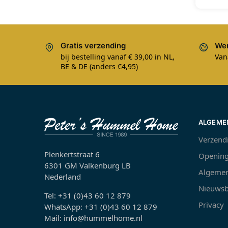
Gratis verzending
Wer
bij bestelling vanaf € 39,00 in NL,
Van
BE & DE (anders €4,95)
ALGEME
Verzend
Plenkertstraat 6
Opening
6301 GM Valkenburg LB
Algemen
Nederland
Nieuwsb
Tel: +31 (0)43 60 12 879
Privacy
WhatsApp: +31 (0)43 60 12 879
Mail: info@hummelhome.nl