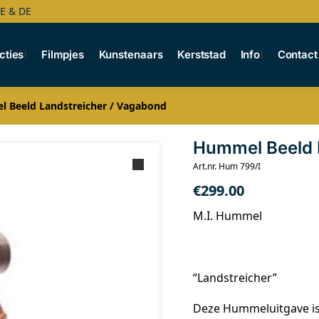
BE & DE
cties
Filmpjes
Kunstenaars
Kerststad
Info
Contact
 Beeld Landstreicher / Vagabond
Hummel Beeld 
Art.nr. Hum 799/I
€
299.00
M.I. Hummel
“Landstreicher”
Deze Hummeluitgave is 