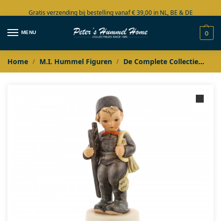
Gratis verzending bij bestelling vanaf € 39,00 in NL, BE & DE
Grote collectie in voorraad
MENU
0
Home
M.I. Hummel Figuren
De Complete Collectie
M.
/
/