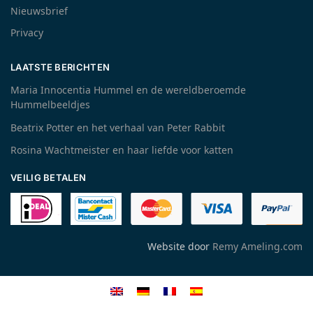
Nieuwsbrief
Privacy
LAATSTE BERICHTEN
Maria Innocentia Hummel en de wereldberoemde
Hummelbeeldjes
Beatrix Potter en het verhaal van Peter Rabbit
Rosina Wachtmeister en haar liefde voor katten
VEILIG BETALEN
Website door
Remy Ameling.com