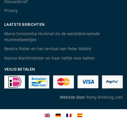
Nieuwsbrief
Privacy
LAATSTE BERICHTEN
Maria Innocentia Hummel en de wereldberoemde
Hummelbeeldjes
Beatrix Potter en het verhaal van Peter Rabbit
Rosina Wachtmeister en haar liefde voor katten
VEILIG BETALEN
Website door
Remy Ameling.com