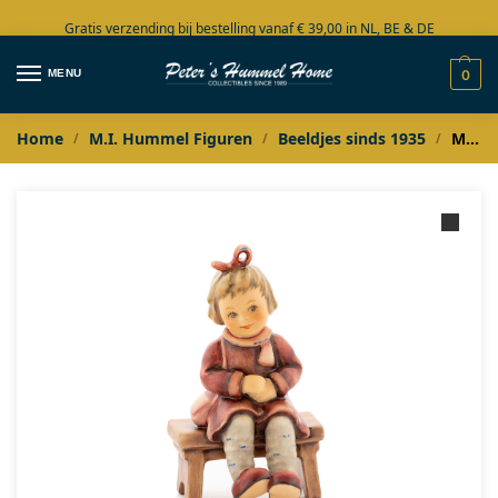
Gratis verzending bij bestelling vanaf € 39,00 in NL, BE & DE
Grote collectie in voorraad
MENU
0
Home
M.I. Hummel Figuren
Beeldjes sinds 1935
M.I. Hummel Charlotte
/
/
/