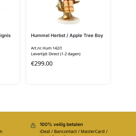
ignis
Hummel Herbst / Apple Tree Boy
Art.nr. Hum 142/I
Levertijd: Direct (1-2 dagen)
€
299.00
100% veilig betalen
en
iDeal / Bancontact / MasterCard /