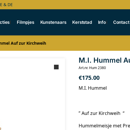
BE & DE
cties
Filmpjes
Kunstenaars
Kerststad
Info
Contact
mmel Auf zur Kirchweih
M.I. Hummel Au
Art.nr. Hum 2380
€
175.00
M.I. Hummel
” Auf zur Kirchweih “
Hummelmeisje met Pretz