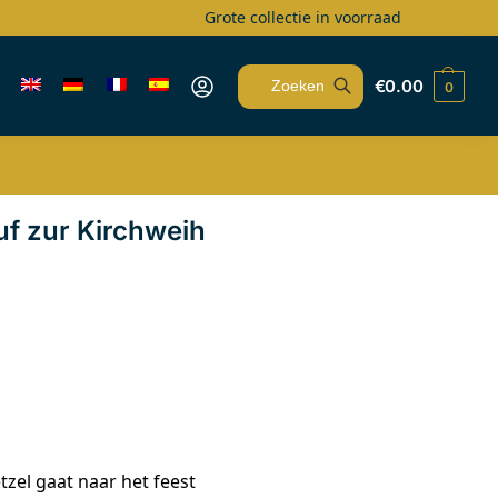
Grote collectie in voorraad
€
0.00
0
Zoeken
f zur Kirchweih
el gaat naar het feest