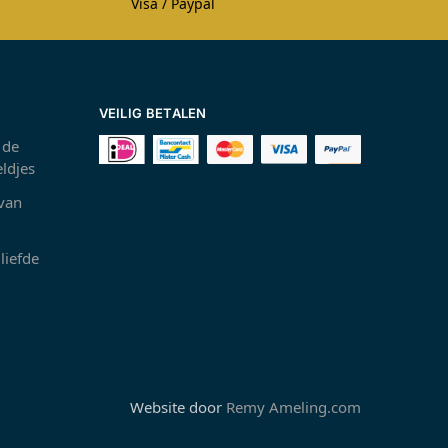
Visa / Paypal
VEILIG BETALEN
 de
ldjes
 van
liefde
Website door
Remy Ameling.com