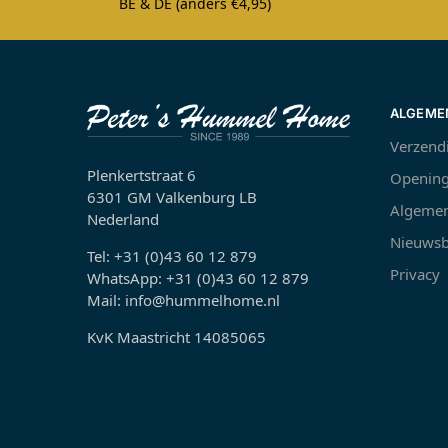
BE & DE (anders €4,95)
ALGEME
Verzend
Plenkertstraat 6
Opening
6301 GM Valkenburg LB
Algemen
Nederland
Nieuwsb
Tel: +31 (0)43 60 12 879
Privacy
WhatsApp: +31 (0)43 60 12 879
Mail: info@hummelhome.nl
KvK Maastricht 14085065