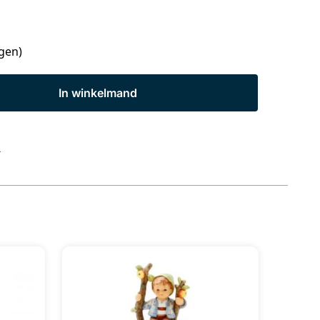
agen)
In winkelmand
s