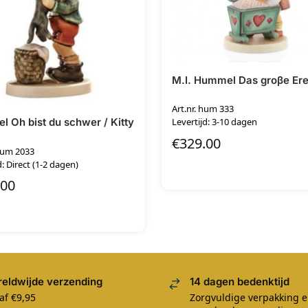
M.I. Hummel Das groβe Ere
Art.nr. hum 333
 Oh bist du schwer / Kitty
Levertijd: 3-10 dagen
€
329.00
 Hum 2033
d: Direct (1-2 dagen)
.00
eldwijde verzending
14 dagen bedenktijd
af €9,95
Zorgvuldige verpakking 