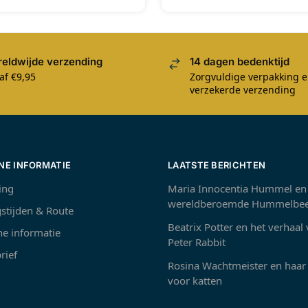
eldwijde verzending
14 dagen bedenktijd
af €9,95
Zorgvuldige verpakking 
verzekerde verzending
NE INFORMATIE
LAATSTE BERICHTEN
ing
Maria Innocentia Hummel en
wereldberoemde Hummelbee
stijden & Route
Beatrix Potter en het verhaal
e informatie
Peter Rabbit
rief
Rosina Wachtmeister en haar 
voor katten