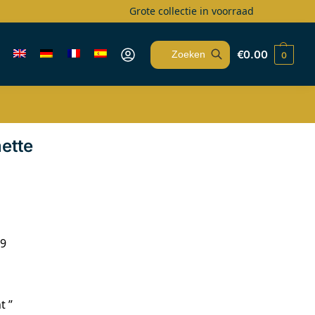
Grote collectie in voorraad
€
0.00
0
Zoeken
ette
19
t ”