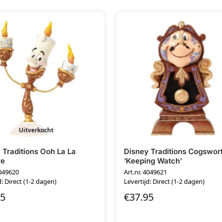
Uitverkocht
 Traditions Ooh La La
Disney Traditions Cogswor
re
‘Keeping Watch’
4049620
Art.nr. 4049621
d: Direct (1-2 dagen)
Levertijd: Direct (1-2 dagen)
95
€
37.95