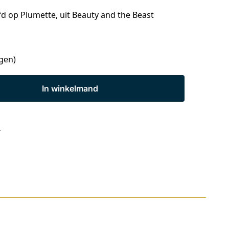
fd op Plumette, uit Beauty and the Beast
agen)
In winkelmand
s