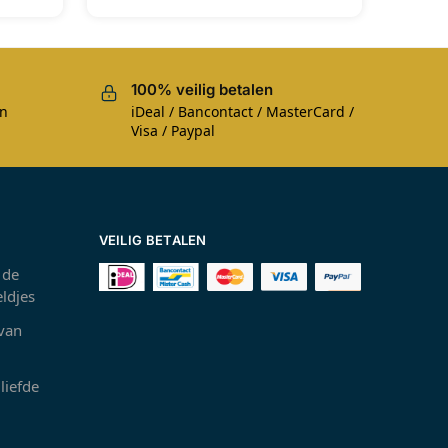
100% veilig betalen
en
iDeal / Bancontact / MasterCard /
Visa / Paypal
VEILIG BETALEN
 de
ldjes
 van
liefde