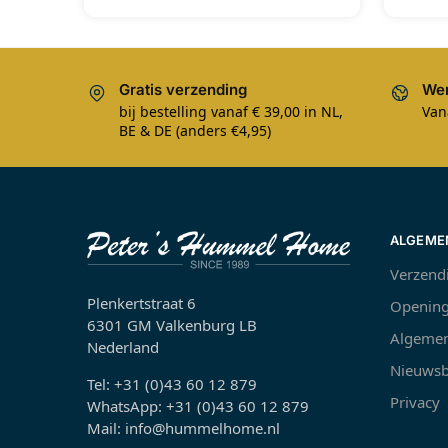
Gratis verzending
Wer
bij bestelling vanaf € 39,00 in NL,
Van
BE & DE (anders €4,95)
ALGEME
Verzend
Plenkertstraat 6
Opening
6301 GM Valkenburg LB
Algemen
Nederland
Nieuwsb
Tel: +31 (0)43 60 12 879
Privacy
WhatsApp: +31 (0)43 60 12 879
Mail: info@hummelhome.nl