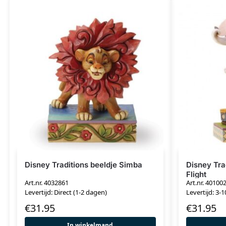
Disney Traditions beeldje Simba
Disney Tra
Flight
Art.nr. 4032861
Art.nr. 40100
Levertijd: Direct (1-2 dagen)
Levertijd: 3-
€
31.95
€
31.95
In winkelmand