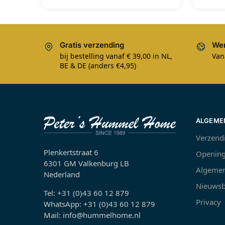
Gratis verzending
Wer
bij bestelling vanaf € 39,00 in NL,
Van
BE & DE (anders €4,95)
ALGEME
Verzend
Plenkertstraat 6
Opening
6301 GM Valkenburg LB
Algemen
Nederland
Nieuwsb
Tel: +31 (0)43 60 12 879
Privacy
WhatsApp: +31 (0)43 60 12 879
Mail: info@hummelhome.nl