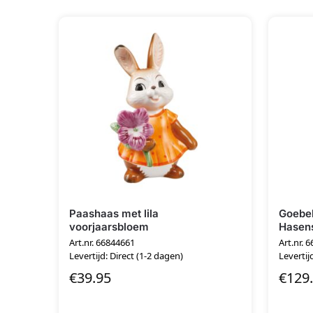
Paashaas met lila
Goebel
voorjaarsbloem
Hasens
Art.nr. 66844661
Art.nr. 
Levertijd: Direct (1-2 dagen)
Levertij
€
39.95
€
129