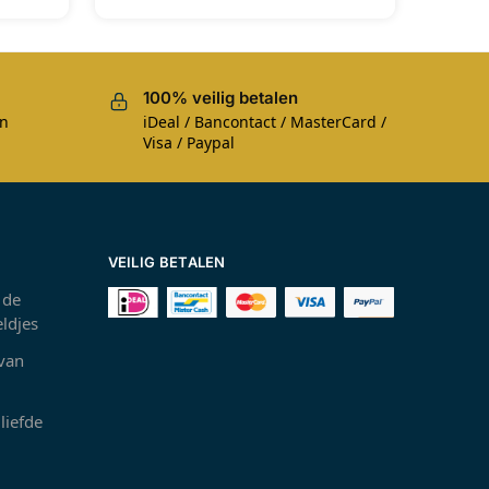
100% veilig betalen
en
iDeal / Bancontact / MasterCard /
Visa / Paypal
VEILIG BETALEN
 de
ldjes
 van
liefde