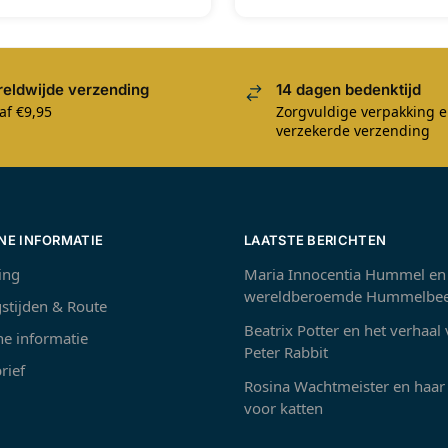
eldwijde verzending
14 dagen bedenktijd
af €9,95
Zorgvuldige verpakking 
verzekerde verzending
NE INFORMATIE
LAATSTE BERICHTEN
ing
Maria Innocentia Hummel en
wereldberoemde Hummelbee
stijden & Route
Beatrix Potter en het verhaal
e informatie
Peter Rabbit
rief
Rosina Wachtmeister en haar 
voor katten