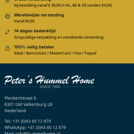
bij bestelling vanaf € 39,00 in NL, BE & DE (anders €4,95)
Wereldwijde verzending
Vanaf €9,95
14 dagen bedenktijd
Zorgvuldige verpakking en verzekerde verzending
100% veilig betalen
iDeal / Bancontact / MasterCard / Visa / Paypal
Plenkertstraat 6
6301 GM Valkenburg LB
Nederland
Tel: +31 (0)43 60 12 879
WhatsApp: +31 (0)43 60 12 879
Mail: info@hummelhome.nl