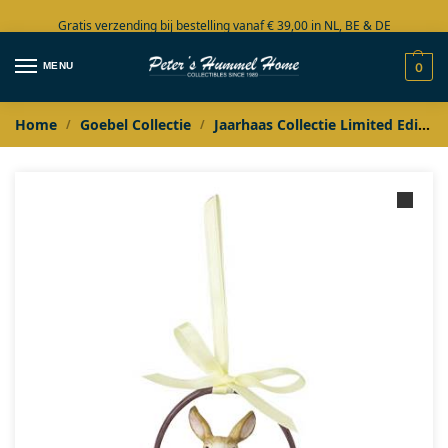
Gratis verzending bij bestelling vanaf € 39,00 in NL, BE & DE
Grote collectie in voorraad
MENU
0
Home
Goebel Collectie
Jaarhaas Collectie Limited Edition
/
/