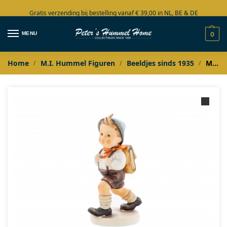
Gratis verzending bij bestelling vanaf € 39,00 in NL, BE & DE
Grote collectie in voorraad
MENU
0
Home
M.I. Hummel Figuren
Beeldjes sinds 1935
M.I. Hummel Schulschwänzer
/
/
/