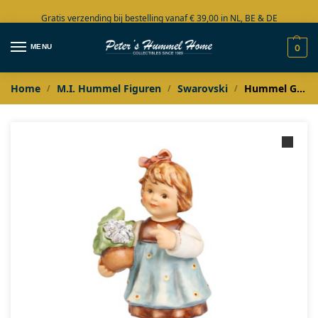
Gratis verzending bij bestelling vanaf € 39,00 in NL, BE & DE
Grote collectie in voorraad
MENU
0
Home
M.I. Hummel Figuren
Swarovski
Hummel Glückskind Swarovski Limited Edition
/
/
/