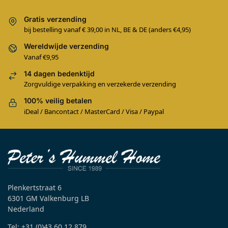
Gratis verzending
bij bestelling vanaf € 39,00 in NL, BE & DE (anders €4,95)
Wereldwijde verzending
Vanaf €9,95
14 dagen bedenktijd
Zorgvuldige verpakking en verzekerde verzending
100% veilig betalen
iDeal / Bancontact / MasterCard / Visa / Paypal
Plenkertstraat 6
6301 GM Valkenburg LB
Nederland
Tel: +31 (0)43 60 12 879