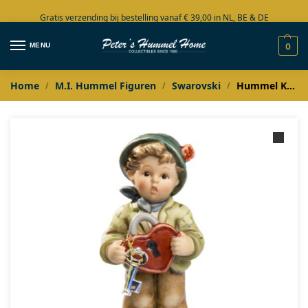
Gratis verzending bij bestelling vanaf € 39,00 in NL, BE & DE
Grote collectie in voorraad
MENU
0
Home
M.I. Hummel Figuren
Swarovski
Hummel Key to my heart Swarovski editie
/
/
/