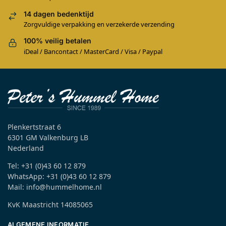
14 dagen bedenktijd
Zorgvuldige verpakking en verzekerde verzending
100% veilig betalen
iDeal / Bancontact / MasterCard / Visa / Paypal
Plenkertstraat 6
6301 GM Valkenburg LB
Nederland
Tel: +31 (0)43 60 12 879
WhatsApp: +31 (0)43 60 12 879
Mail: info@hummelhome.nl
KvK Maastricht 14085065
ALGEMENE INFORMATIE