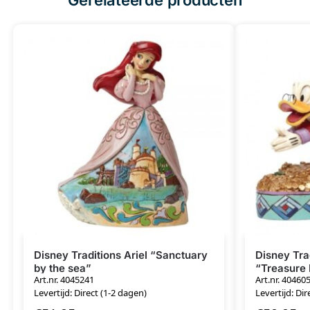
Disney Traditions Ariel “Sanctuary
Disney Tra
by the sea”
“Treasure 
Art.nr. 4045241
Art.nr. 40460
Levertijd: Direct (1-2 dagen)
Levertijd: Dir