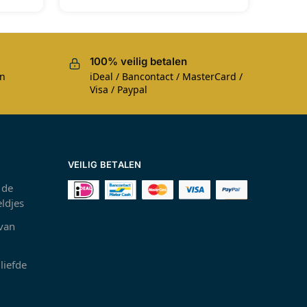
100% veilig betalen
en
iDeal / Bancontact / MasterCard /
Visa / Paypal
VEILIG BETALEN
 de
ldjes
 van
liefde