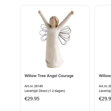
Willow Tree Angel Courage
Willow
Art.nr. 26149
Art.nr. 
Levertijd: Direct (1-2 dagen)
Levertij
€
29.95
€
29.