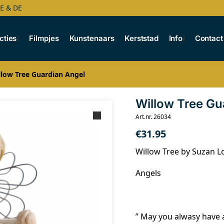
BE & DE
cties
Filmpjes
Kunstenaars
Kerststad
Info
Contact
llow Tree Guardian Angel
Willow Tree Gu
Art.nr. 26034
€
31.95
Willow Tree by Suzan L
Angels
” May you alwasy have 