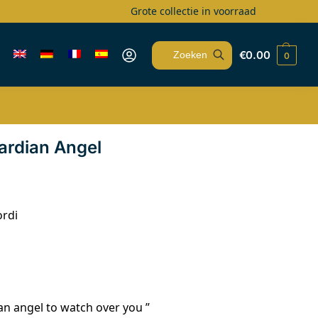
Grote collectie in voorraad
€
0.00
0
Zoeken
ardian Angel
ordi
an angel to watch over you ”