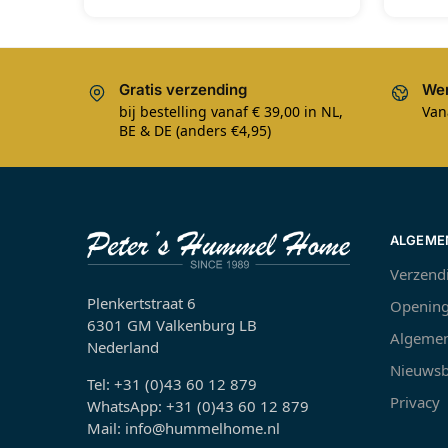
Gratis verzending
Wer
bij bestelling vanaf € 39,00 in NL,
Van
BE & DE (anders €4,95)
ALGEME
Verzend
Plenkertstraat 6
Opening
6301 GM Valkenburg LB
Algemen
Nederland
Nieuwsb
Tel: +31 (0)43 60 12 879
Privacy
WhatsApp: +31 (0)43 60 12 879
Mail: info@hummelhome.nl