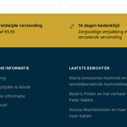
eldwijde verzending
14 dagen bedenktijd
af €9,95
Zorgvuldige verpakking 
verzekerde verzending
NE INFORMATIE
LAATSTE BERICHTEN
ing
Maria Innocentia Hummel en
wereldberoemde Hummelbee
stijden & Route
Beatrix Potter en het verhaal
e informatie
Peter Rabbit
rief
Rosina Wachtmeister en haar 
voor katten