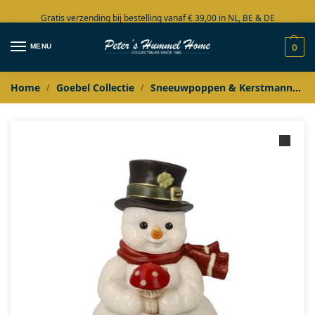
Gratis verzending bij bestelling vanaf € 39,00 in NL, BE & DE
Grote collectie in voorraad
MENU
0
Home
Goebel Collectie
Sneeuwpoppen & Kerstmannen
/
/