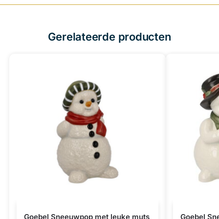
Gerelateerde producten
Goebel Sneeuwpop met leuke muts
Goebel Sne