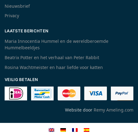
Nieuwsbrief
Privacy
LAATSTE BERICHTEN
Maria Innocentia Hummel en de wereldberoemde
Hummelbeeldjes
Beatrix Potter en het verhaal van Peter Rabbit
Rosina Wachtmeister en haar liefde voor katten
VEILIG BETALEN
Website door
Remy Ameling.com