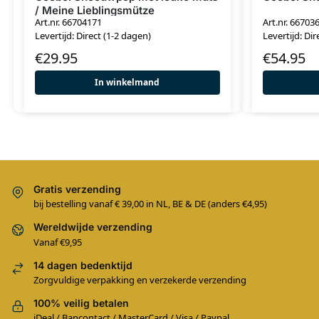
/ Meine Lieblingsmütze
Art.nr. 66704171
Art.nr. 66703
Levertijd: Direct (1-2 dagen)
Levertijd: Dir
€
29.95
€
54.95
In winkelmand
Gratis verzending
bij bestelling vanaf € 39,00 in NL, BE & DE (anders €4,95)
Wereldwijde verzending
Vanaf €9,95
14 dagen bedenktijd
Zorgvuldige verpakking en verzekerde verzending
100% veilig betalen
iDeal / Bancontact / MasterCard / Visa / Paypal