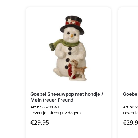
Goebel Sneeuwpop met hondje /
Goebel
Mein treuer Freund
Art.nr. 66704391
Art.nr. 
Levertijd: Direct (1-2 dagen)
Levertij
€
29.95
€
29.