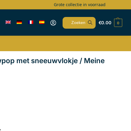
Grote collectie in voorraad
€
0.00
0
Zoeken
pop met sneeuwvlokje / Meine
”