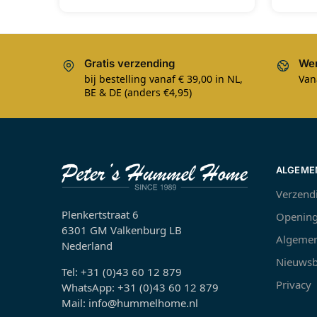
Gratis verzending
Wer
bij bestelling vanaf € 39,00 in NL,
Van
BE & DE (anders €4,95)
ALGEME
Verzend
Plenkertstraat 6
Opening
6301 GM Valkenburg LB
Algemen
Nederland
Nieuwsb
Tel: +31 (0)43 60 12 879
Privacy
WhatsApp: +31 (0)43 60 12 879
Mail: info@hummelhome.nl