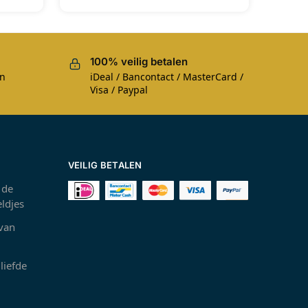
100% veilig betalen
en
iDeal / Bancontact / MasterCard /
Visa / Paypal
VEILIG BETALEN
 de
ldjes
 van
liefde