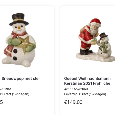
 Sneeuwpop met ster
Goebel Weihnachtsmann
Kerstman 2021 Fröhliche
Weihnachten Frostiger Ka
66703961
Art.nr. 66703991
d: Direct (1-2 dagen)
Levertijd: Direct (1-2 dagen)
95
€
149.00