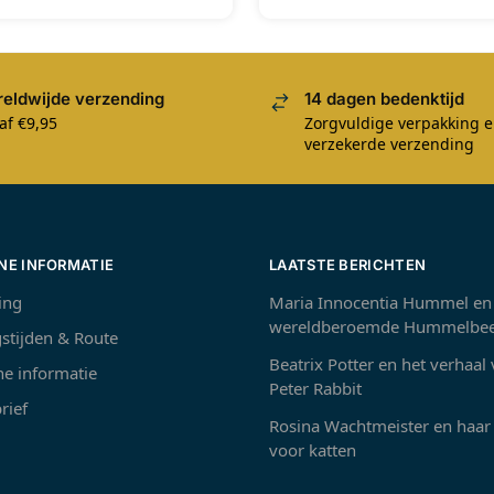
eldwijde verzending
14 dagen bedenktijd
af €9,95
Zorgvuldige verpakking 
verzekerde verzending
NE INFORMATIE
LAATSTE BERICHTEN
ing
Maria Innocentia Hummel en
wereldberoemde Hummelbee
stijden & Route
Beatrix Potter en het verhaal
e informatie
Peter Rabbit
rief
Rosina Wachtmeister en haar 
voor katten