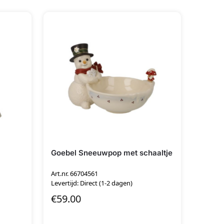
Goebel Sneeuwpop met schaaltje
merad
Art.nr. 66704561
Levertijd: Direct (1-2 dagen)
€
59.00