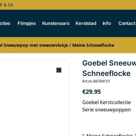
BE & DE
cties
Filmpjes
Kunstenaars
Kerststad
Info
Contact
l Sneeuwpop met sneeuwvlokje / Meine Schneeflocke
Goebel Sneeuw
Schneeflocke
Art.nr. 66704151
€
29.95
Goebel Kerstcollectie
Serie sneeuwpoppen
” Meine Schneeflocke 