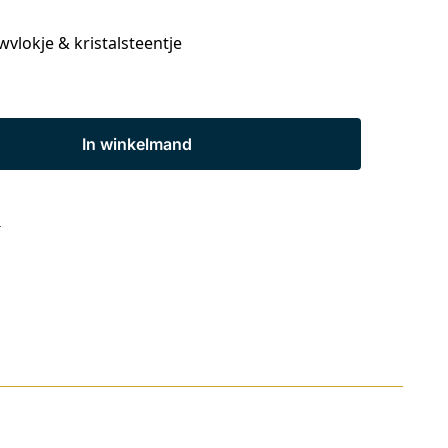
lokje & kristalsteentje
In winkelmand
s