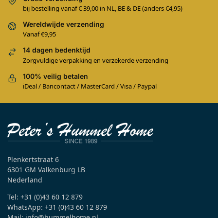
bij bestelling vanaf € 39,00 in NL, BE & DE (anders €4,95)
Wereldwijde verzending
Vanaf €9,95
14 dagen bedenktijd
Zorgvuldige verpakking en verzekerde verzending
100% veilig betalen
iDeal / Bancontact / MasterCard / Visa / Paypal
Plenkertstraat 6
6301 GM Valkenburg LB
Nederland
Tel: +31 (0)43 60 12 879
WhatsApp: +31 (0)43 60 12 879
Mail: info@hummelhome.nl