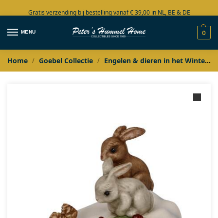
Gratis verzending bij bestelling vanaf € 39,00 in NL, BE & DE
Grote collectie in voorraad
MENU
0
Home
Goebel Collectie
Engelen & dieren in het Winterbos
/
/