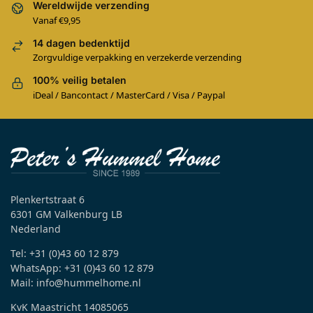
Wereldwijde verzending
Vanaf €9,95
14 dagen bedenktijd
Zorgvuldige verpakking en verzekerde verzending
100% veilig betalen
iDeal / Bancontact / MasterCard / Visa / Paypal
Plenkertstraat 6
6301 GM Valkenburg LB
Nederland
Tel: +31 (0)43 60 12 879
WhatsApp: +31 (0)43 60 12 879
Mail: info@hummelhome.nl
KvK Maastricht 14085065