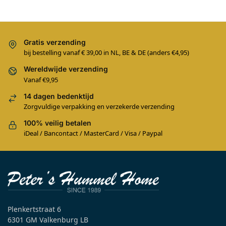
Gratis verzending
bij bestelling vanaf € 39,00 in NL, BE & DE (anders €4,95)
Wereldwijde verzending
Vanaf €9,95
14 dagen bedenktijd
Zorgvuldige verpakking en verzekerde verzending
100% veilig betalen
iDeal / Bancontact / MasterCard / Visa / Paypal
Plenkertstraat 6
6301 GM Valkenburg LB