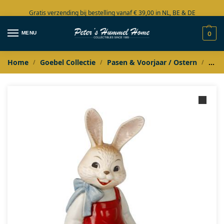
Gratis verzending bij bestelling vanaf € 39,00 in NL, BE & DE
Grote collectie in voorraad
MENU
0
Home
Goebel Collectie
Pasen & Voorjaar / Ostern
Goeb
/
/
/