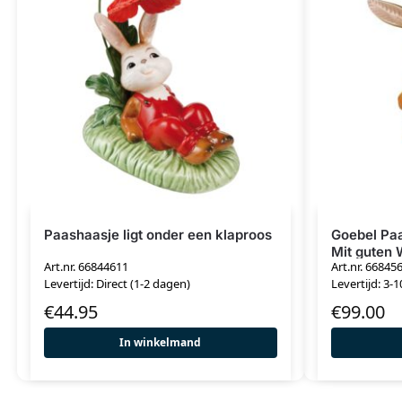
Paashaasje ligt onder een klaproos
Goebel Paa
Mit guten
Art.nr. 66844611
Art.nr. 66845
Levertijd: Direct (1-2 dagen)
Levertijd: 3-
€
44.95
€
99.00
In winkelmand