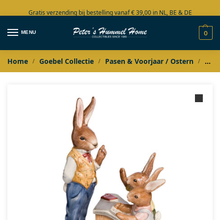
Gratis verzending bij bestelling vanaf € 39,00 in NL, BE & DE
Grote collectie in voorraad
MENU
0
Home
Goebel Collectie
Pasen & Voorjaar / Ostern
Goeb
/
/
/