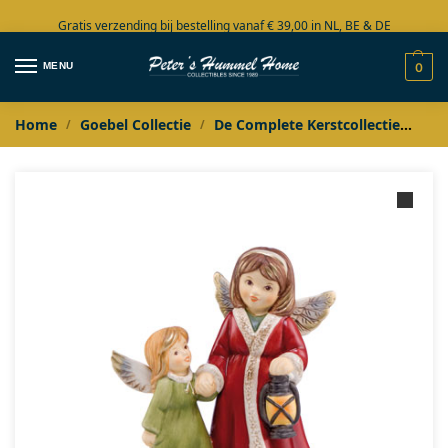
Gratis verzending bij bestelling vanaf € 39,00 in NL, BE & DE
Grote collectie in voorraad
MENU
0
Home
Goebel Collectie
De Complete Kerstcollectie
Goe
/
/