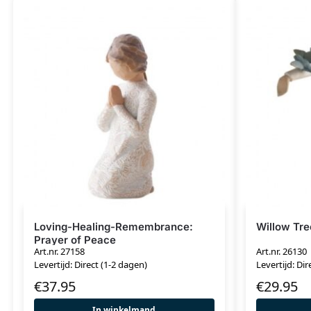
Loving-Healing-Remembrance:
Willow Tre
Prayer of Peace
Art.nr. 27158
Art.nr. 26130
Levertijd: Direct (1-2 dagen)
Levertijd: Dir
€
37.95
€
29.95
In winkelmand