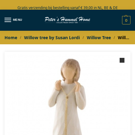
Gratis verzending bij bestelling vanaf € 39,00 in NL, BE & DE
Grote collectie in voorraad
MENU
0
Home
Willow tree by Susan Lordi
Willow Tree
Willow Tree Friendship-Caring: Truly Golden
/
/
/