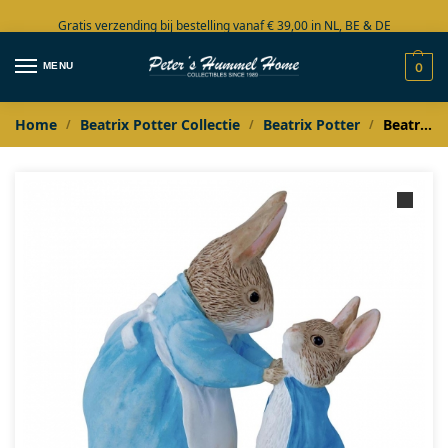
Gratis verzending bij bestelling vanaf € 39,00 in NL, BE & DE
Grote collectie in voorraad
MENU
0
Home
Beatrix Potter Collectie
Beatrix Potter
Beatrix Potter Mrs. Rabbit and Peter figurine
/
/
/