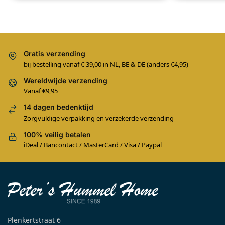
Gratis verzending
bij bestelling vanaf € 39,00 in NL, BE & DE (anders €4,95)
Wereldwijde verzending
Vanaf €9,95
14 dagen bedenktijd
Zorgvuldige verpakking en verzekerde verzending
100% veilig betalen
iDeal / Bancontact / MasterCard / Visa / Paypal
Plenkertstraat 6