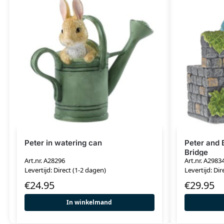
Peter in watering can
Peter and 
Bridge
Art.nr. A28296
Art.nr. A2983
Levertijd: Direct (1-2 dagen)
Levertijd: Dir
€
24.95
€
29.95
In winkelmand