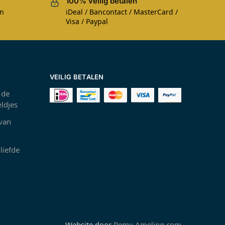
100% veilig betalen
en
iDeal / Bancontact / MasterCard /
Visa / Paypal
VEILIG BETALEN
 de
ldjes
 van
liefde
Website door
Remy Ameling.com