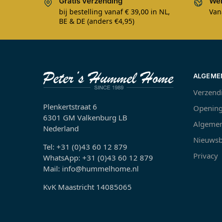
Gratis verzending
Wer
bij bestelling vanaf € 39,00 in NL,
Van
BE & DE (anders €4,95)
ALGEME
Verzend
Plenkertstraat 6
Opening
6301 GM Valkenburg LB
Algemen
Nederland
Nieuwsb
Tel: +31 (0)43 60 12 879
Privacy
WhatsApp: +31 (0)43 60 12 879
Mail: info@hummelhome.nl
KvK Maastricht 14085065