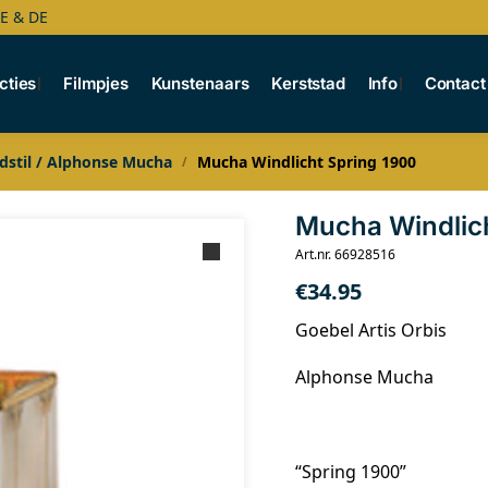
BE & DE
cties
Filmpjes
Kunstenaars
Kerststad
Info
Contact
dstil / Alphonse Mucha
Mucha Windlicht Spring 1900
/
Mucha Windlich
Art.nr. 66928516
€
34.95
Goebel Artis Orbis
Alphonse Mucha
“Spring 1900”