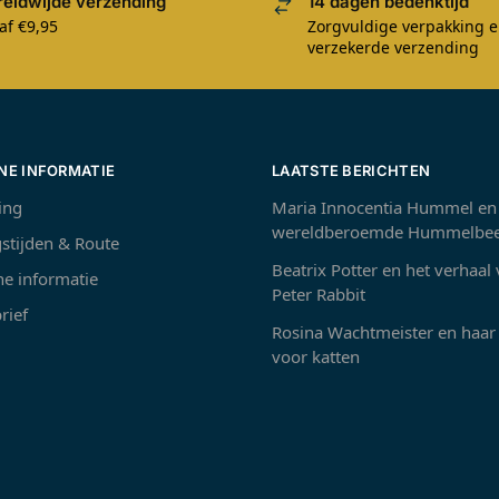
eldwijde verzending
14 dagen bedenktijd
af €9,95
Zorgvuldige verpakking 
verzekerde verzending
NE INFORMATIE
LAATSTE BERICHTEN
ing
Maria Innocentia Hummel en
wereldberoemde Hummelbee
stijden & Route
Beatrix Potter en het verhaal
e informatie
Peter Rabbit
rief
Rosina Wachtmeister en haar 
voor katten