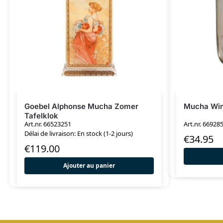
Goebel Alphonse Mucha Zomer
Mucha Win
Tafelklok
Art.nr. 66523251
Art.nr. 66928
Délai de livraison: En stock (1-2 jours)
€
34.95
€
119.00
Ajouter au panier