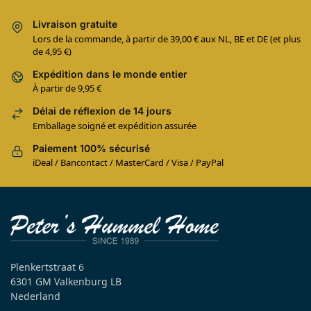
Livraison gratuite
Lors de la commande, à partir de 39,00 € aux NL, BE et DE (et plus
de 4,95 €)
Expédition dans le monde entier
À partir de 9,95 €
Délai de réflexion de 14 jours
Emballage soigné et expédition assurée
Paiement 100% sécurisé
iDeal / Bancontact / MasterCard / Visa / PayPal
Plenkertstraat 6
6301 GM Valkenburg LB
Nederland