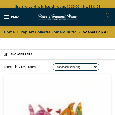
Gratis verzending bij bestelling vanaf € 39,00 in NL, BE & DE
Grote collectie in voorraad
MENU
0
Home
Pop Art Collectie Romero Britto
Goebel Pop Art James Rizzi
/
/
SHOW FILTERS
Toont alle 7 resultaten