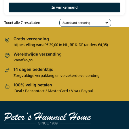
In winkelmand
Toont alle 7 resultaten
Gratis verzending
bij bestelling vanaf € 39,00 in NL, BE & DE (anders €4,95)
Wereldwijde verzending
Vanaf €9,95
14 dagen bedenktijd
Zorgvuldige verpakking en verzekerde verzending
100% veilig betalen
iDeal / Bancontact / MasterCard / Visa / Paypal