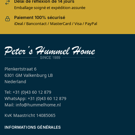
Délai de réflexion de 14 jours
Emballage soigné et expédition assurée
Paiement 100% sécurisé
iDeal / Bancontact / MasterCard / Visa / PayPal
Plenkertstraat 6
6301 GM Valkenburg LB
Nederland
Tel: +31 (0)43 60 12 879
WhatsApp: +31 (0)43 60 12 879
Mail: info@hummelhome.nl
KvK Maastricht 14085065
INFORMATIONS GÉNÉRALES