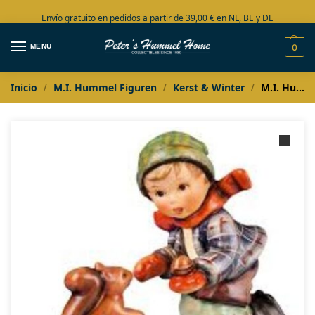
Envío gratuito en pedidos a partir de 39,00 € en NL, BE y DE
Amplia colección en stock
MENU
0
Inicio
M.I. Hummel Figuren
Kerst & Winter
M.I. Hummel Last dich streicheln
/
/
/