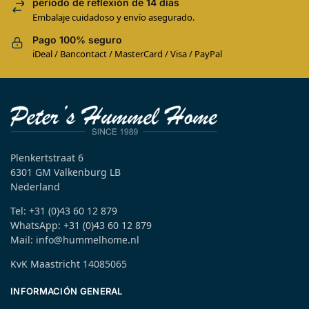
período de reflexión de 14 días
Embalaje cuidadoso y envío asegurado.
Pago 100% seguro
iDeal / Bancontact / MasterCard / Visa / PayPal
Plenkertstraat 6
6301 GM Valkenburg LB
Nederland
Tel: +31 (0)43 60 12 879
WhatsApp: +31 (0)43 60 12 879
Mail: info@hummelhome.nl
KvK Maastricht 14085065
INFORMACIÓN GENERAL