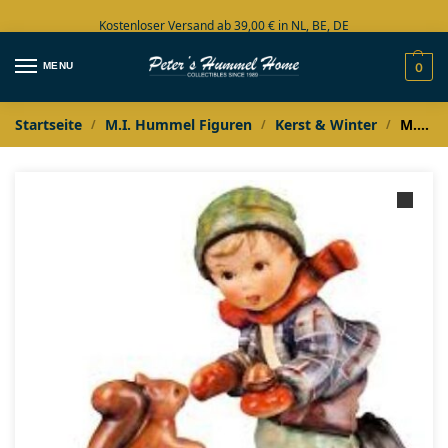
Kostenloser Versand ab 39,00 € in NL, BE, DE
Große Auswahl auf Lager
MENU
0
Startseite
M.I. Hummel Figuren
Kerst & Winter
M.I. Hummel Last dich streicheln
/
/
/