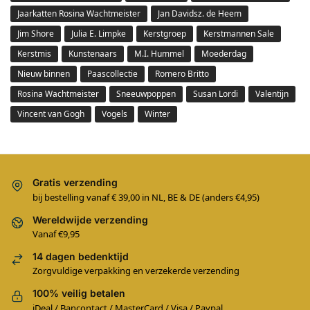
Jaarkatten Rosina Wachtmeister
Jan Davidsz. de Heem
Jim Shore
Julia E. Limpke
Kerstgroep
Kerstmannen Sale
Kerstmis
Kunstenaars
M.I. Hummel
Moederdag
Nieuw binnen
Paascollectie
Romero Britto
Rosina Wachtmeister
Sneeuwpoppen
Susan Lordi
Valentijn
Vincent van Gogh
Vogels
Winter
Gratis verzending
bij bestelling vanaf € 39,00 in NL, BE & DE (anders €4,95)
Wereldwijde verzending
Vanaf €9,95
14 dagen bedenktijd
Zorgvuldige verpakking en verzekerde verzending
100% veilig betalen
iDeal / Bancontact / MasterCard / Visa / Paypal