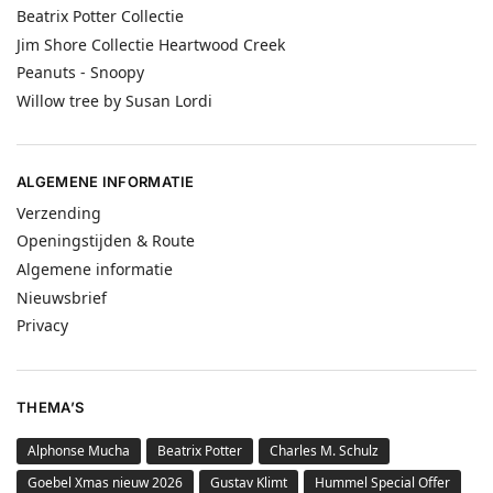
Beatrix Potter Collectie
Jim Shore Collectie Heartwood Creek
Peanuts - Snoopy
Willow tree by Susan Lordi
ALGEMENE INFORMATIE
Verzending
Openingstijden & Route
Algemene informatie
Nieuwsbrief
Privacy
THEMA’S
Alphonse Mucha
Beatrix Potter
Charles M. Schulz
Goebel Xmas nieuw 2026
Gustav Klimt
Hummel Special Offer