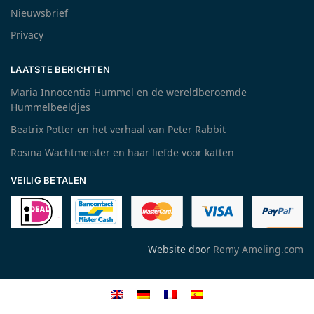
Nieuwsbrief
Privacy
LAATSTE BERICHTEN
Maria Innocentia Hummel en de wereldberoemde
Hummelbeeldjes
Beatrix Potter en het verhaal van Peter Rabbit
Rosina Wachtmeister en haar liefde voor katten
VEILIG BETALEN
Website door
Remy Ameling.com