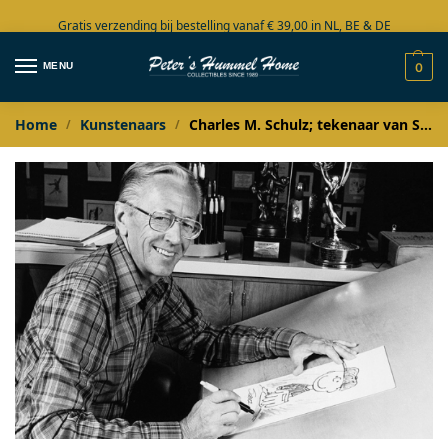
Gratis verzending bij bestelling vanaf € 39,00 in NL, BE & DE
Grote collectie in voorraad
MENU
0
Home
Kunstenaars
Charles M. Schulz; tekenaar van Snoopy
/
/