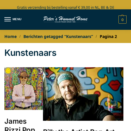
Gratis verzending bij bestelling vanaf € 39,00 in NL, BE & DE
Grote collectie in voorraad
MENU
0
Home
Berichten getagged “Kunstenaars”
Pagina 2
/
/
Kunstenaars
James
Rizzi Pop