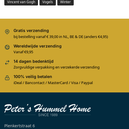
Vincent van Gogh
Vogels
Winter
Gratis verzending
bij bestelling vanaf € 39,00 in NL, BE & DE (anders €4,95)
Wereldwijde verzending
Vanaf €9,95
14 dagen bedenktijd
Zorgvuldige verpakking en verzekerde verzending
100% veilig betalen
iDeal / Bancontact / MasterCard / Visa / Paypal
Plenkertstraat 6