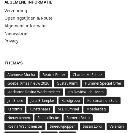
ALGEMENE INFORMATIE
Verzending
Openingstijden & Route
Algemene informatie
Nieuwsbrief
Privacy
THEMA’S
Alphonse Mucha
Beatrix Potter
Charles M. Schulz
Goebel Xmas nieuw 2026
Gustav Klimt
Hummel Special Offer
Jaarkatten Rosina Wachtmeister
Jan Davidsz. de Heem
Jim Shore
Julia E. Limpke
Kerstgroep
Kerstmannen Sale
Kerstmis
Kunstenaars
M.I. Hummel
Moederdag
Nieuw binnen
Paascollectie
Romero Britto
Rosina Wachtmeister
Sneeuwpoppen
Susan Lordi
Valentijn