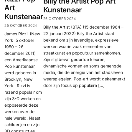
Billy the Artist Pop Art
Art
Kunstenaar
Kunstenaar
26 OKTOBER 2024
26 OKTOBER 2024
Billy the Artist (BTA) (15 december 1964 –
22 januari 2022) Billy the Artist staat
James Rizzi (New
bekend om zijn levendige, expressieve
York 5 oktober
werken waarin vaak elementen van
1950 – 26
straatkunst en popcultuur samenkomen.
december 2011)
Zijn stijl bevat gedurfde kleuren,
een Amerikaanse
dynamische vormen en soms gemengde
Pop kunstenaar,
media, die de energie van het stadsleven
werd geboren in
weerspiegelen. Pop-art wordt gekenmerkt
Brooklyn, New
door zijn focus op populaire […]
York. Rizzi is
razend populair om
zijn 3-D werken en
exposeerde deze
werken over de
hele wereld. Naast
schilderijen en zijn
3D constructies