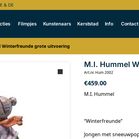
BE & DE
cties
Filmpjes
Kunstenaars
Kerststad
Info
Contact
 Winterfreunde grote uitvoering
M.I. Hummel Wi
Art.nr. Hum 2002
€
459.00
M.I. Hummel
“Winterfreunde”
Jongen met sneeuwpop 