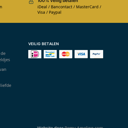
100% veilig betalen
en
iDeal / Bancontact / MasterCard /
Visa / Paypal
VEILIG BETALEN
 de
ldjes
 van
liefde
Website door
Remy Ameling.com