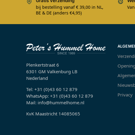
Gratis verzending
Wer
bij bestelling vanaf € 39,00 in NL,
Van
BE & DE (anders €4,95)
ALGEME
Verzend
Plenkertstraat 6
Opening
6301 GM Valkenburg LB
Algemen
Nederland
Nieuwsb
Tel: +31 (0)43 60 12 879
Privacy
WhatsApp: +31 (0)43 60 12 879
Mail: info@hummelhome.nl
KvK Maastricht 14085065