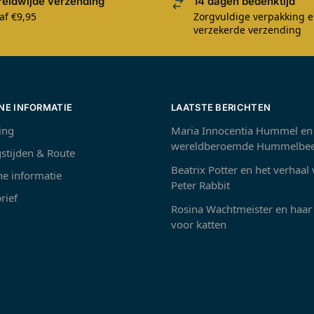
eldwijde verzending
14 dagen bedenktijd
af €9,95
Zorgvuldige verpakking 
verzekerde verzending
NE INFORMATIE
LAATSTE BERICHTEN
ing
Maria Innocentia Hummel en
wereldberoemde Hummelbee
stijden & Route
Beatrix Potter en het verhaal
e informatie
Peter Rabbit
rief
Rosina Wachtmeister en haar 
voor katten