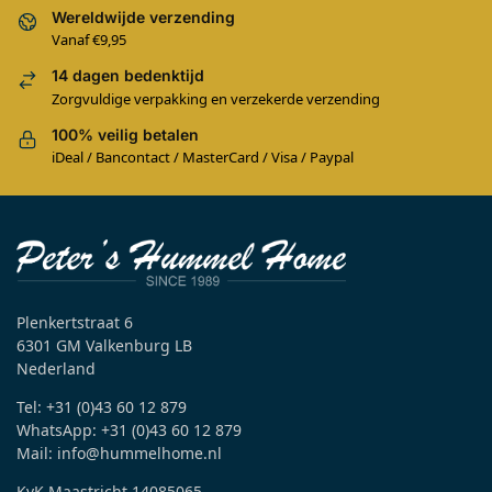
Wereldwijde verzending
Vanaf €9,95
14 dagen bedenktijd
Zorgvuldige verpakking en verzekerde verzending
100% veilig betalen
iDeal / Bancontact / MasterCard / Visa / Paypal
Plenkertstraat 6
6301 GM Valkenburg LB
Nederland
Tel: +31 (0)43 60 12 879
WhatsApp: +31 (0)43 60 12 879
Mail: info@hummelhome.nl
KvK Maastricht 14085065