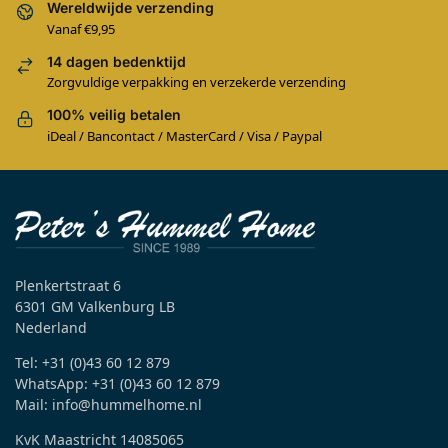
Wereldwijde verzending
Vanaf €9,95
14 dagen bedenktijd
Zorgvuldige verpakking en verzekerde verzending
100% veilig betalen
iDeal / Bancontact / MasterCard / Visa / Paypal
Plenkertstraat 6
6301 GM Valkenburg LB
Nederland
Tel: +31 (0)43 60 12 879
WhatsApp: +31 (0)43 60 12 879
Mail: info@hummelhome.nl
KvK Maastricht 14085065