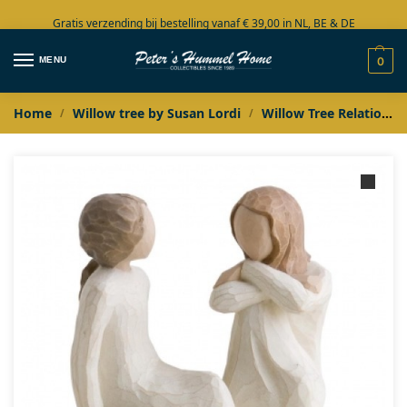
Gratis verzending bij bestelling vanaf € 39,00 in NL, BE & DE
Grote collectie in voorraad
MENU
0
Home
Willow tree by Susan Lordi
Willow Tree Relationships
/
/