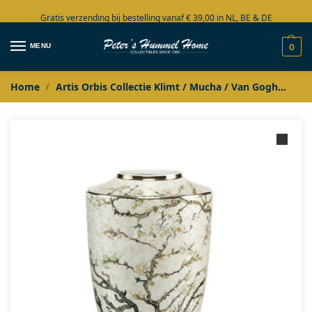
Gratis verzending bij bestelling vanaf € 39,00 in NL, BE & DE
Grote collectie in voorraad
MENU
0
Home
Artis Orbis Collectie Klimt / Mucha / Van Gogh
Imp
/