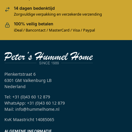
14 dagen bedenktijd
Zorgvuldige verpakking en verzekerde verzending
100% veilig betalen
iDeal / Bancontact / MasterCard / Visa / Paypal
Plenkertstraat 6
6301 GM Valkenburg LB
Nederland
Tel: +31 (0)43 60 12 879
WhatsApp: +31 (0)43 60 12 879
Mail: info@hummelhome.nl
KvK Maastricht 14085065
ALGEMENE INFORMATIE