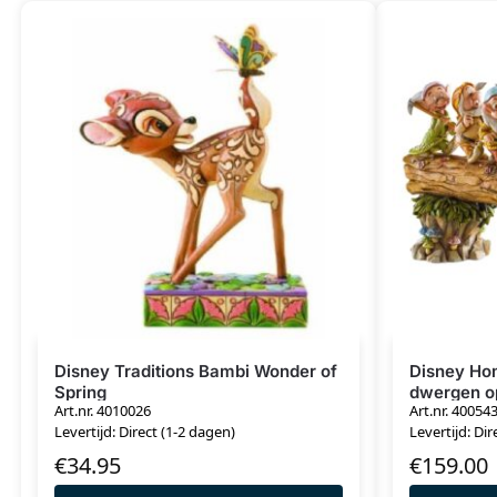
Disney Traditions Bambi Wonder of
Disney Ho
Spring
dwergen o
Art.nr. 4010026
Art.nr. 40054
Levertijd: Direct (1-2 dagen)
Levertijd: Dir
€
34.95
€
159.00