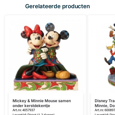
Gerelateerde producten
Mickey & Minnie Mouse samen
Disney Tra
onder kerstdekentje
Minnie, Do
Art.nr. 4057937
Art.nr. 60089
Levertijd: Direct (1-2 dagen)
Levertijd: Dir