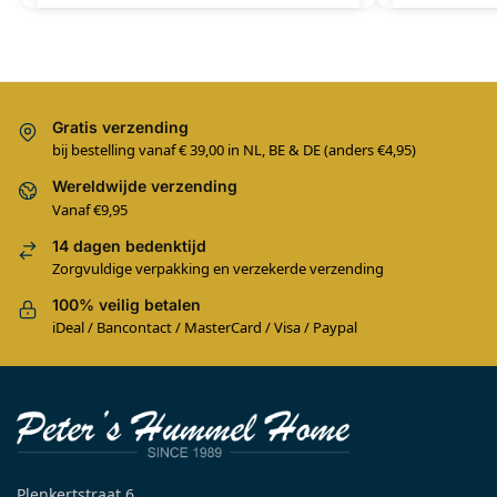
Gratis verzending
bij bestelling vanaf € 39,00 in NL, BE & DE (anders €4,95)
Wereldwijde verzending
Vanaf €9,95
14 dagen bedenktijd
Zorgvuldige verpakking en verzekerde verzending
100% veilig betalen
iDeal / Bancontact / MasterCard / Visa / Paypal
Plenkertstraat 6