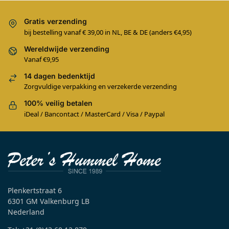
Gratis verzending
bij bestelling vanaf € 39,00 in NL, BE & DE (anders €4,95)
Wereldwijde verzending
Vanaf €9,95
14 dagen bedenktijd
Zorgvuldige verpakking en verzekerde verzending
100% veilig betalen
iDeal / Bancontact / MasterCard / Visa / Paypal
Plenkertstraat 6
6301 GM Valkenburg LB
Nederland