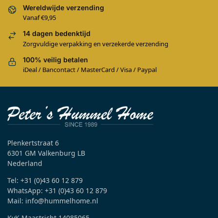
Wereldwijde verzending
Vanaf €9,95
14 dagen bedenktijd
Zorgvuldige verpakking en verzekerde verzending
100% veilig betalen
iDeal / Bancontact / MasterCard / Visa / Paypal
Plenkertstraat 6
6301 GM Valkenburg LB
Nederland
Tel: +31 (0)43 60 12 879
WhatsApp: +31 (0)43 60 12 879
Mail: info@hummelhome.nl
KvK Maastricht 14085065